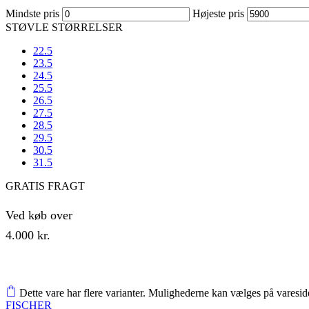
Mindste pris
Højeste pris
STØVLE STØRRELSER
22.5
23.5
24.5
25.5
26.5
27.5
28.5
29.5
30.5
31.5
GRATIS FRAGT
Ved køb over
4.000 kr.
Shop Now
Dette vare har flere varianter. Mulighederne kan vælges på varesi
FISCHER