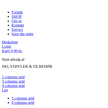
Forside
SHOP
Om os
Kontakt
Service
Spor din ordre
Ønskeliste
Login
Kurv
0,00
kr.
Stort udvalg af
SKI, STØVLER & TILBEHØR
2 columns grid
3 columns grid
4 columns grid
List
5 columns grid
6 columns grid