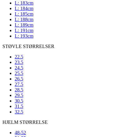
L: 183cm
L: 184cm
L: 185cm
L: 188cm
L: 189cm
L: 191cm
L: 193cm
STØVLE STØRRELSER
22.5
23.5
24.5
25.5
26.5
27.5
28.5
29.5
30.5
31.5
32.5
HJELM STØRRELSE
48-52