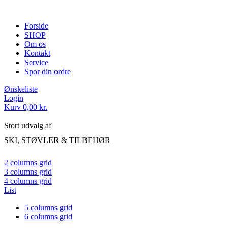
Forside
SHOP
Om os
Kontakt
Service
Spor din ordre
Ønskeliste
Login
Kurv
0,00
kr.
Stort udvalg af
SKI, STØVLER & TILBEHØR
2 columns grid
3 columns grid
4 columns grid
List
5 columns grid
6 columns grid