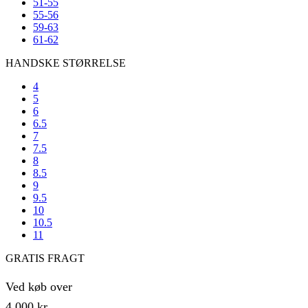
51-55
55-56
59-63
61-62
HANDSKE STØRRELSE
4
5
6
6.5
7
7.5
8
8.5
9
9.5
10
10.5
11
GRATIS FRAGT
Ved køb over
4.000 kr.