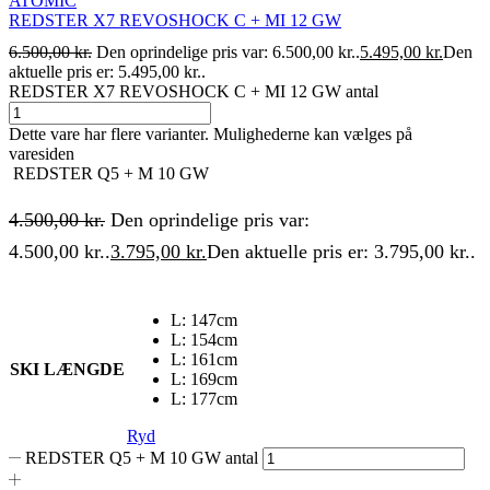
ATOMIC
REDSTER X7 REVOSHOCK C + MI 12 GW
6.500,00
kr.
Den oprindelige pris var: 6.500,00 kr..
5.495,00
kr.
Den
aktuelle pris er: 5.495,00 kr..
REDSTER X7 REVOSHOCK C + MI 12 GW antal
Dette vare har flere varianter. Mulighederne kan vælges på
varesiden
REDSTER Q5 + M 10 GW
4.500,00
kr.
Den oprindelige pris var:
4.500,00 kr..
3.795,00
kr.
Den aktuelle pris er: 3.795,00 kr..
L: 147cm
L: 154cm
L: 161cm
SKI LÆNGDE
L: 169cm
L: 177cm
Ryd
REDSTER Q5 + M 10 GW antal