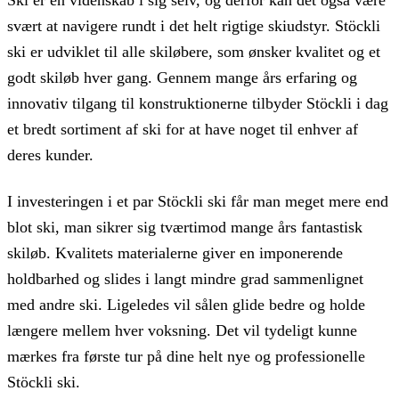
Ski er en videnskab i sig selv, og derfor kan det også være
svært at navigere rundt i det helt rigtige skiudstyr. Stöckli
ski er udviklet til alle skiløbere, som ønsker kvalitet og et
godt skiløb hver gang. Gennem mange års erfaring og
innovativ tilgang til konstruktionerne tilbyder Stöckli i dag
et bredt sortiment af ski for at have noget til enhver af
deres kunder.
I investeringen i et par Stöckli ski får man meget mere end
blot ski, man sikrer sig tværtimod mange års fantastisk
skiløb. Kvalitets materialerne giver en imponerende
holdbarhed og slides i langt mindre grad sammenlignet
med andre ski. Ligeledes vil sålen glide bedre og holde
længere mellem hver voksning. Det vil tydeligt kunne
mærkes fra første tur på dine helt nye og professionelle
Stöckli ski.