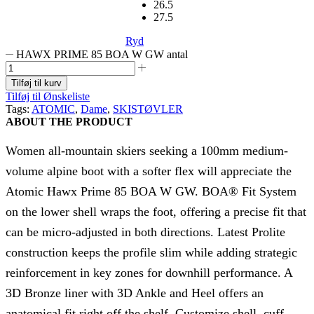
26.5
27.5
Ryd
HAWX PRIME 85 BOA W GW antal
Tilføj til kurv
Tilføj til Ønskeliste
Tags:
ATOMIC
,
Dame
,
SKISTØVLER
ABOUT THE PRODUCT
Women all-mountain skiers seeking a 100mm medium-
volume alpine boot with a softer flex will appreciate the
Atomic Hawx Prime 85 BOA W GW. BOA® Fit System
on the lower shell wraps the foot, offering a precise fit that
can be micro-adjusted in both directions. Latest Prolite
construction keeps the profile slim while adding strategic
reinforcement in key zones for downhill performance. A
3D Bronze liner with 3D Ankle and Heel offers an
anatomical fit right off the shelf. Customize shell, cuff,