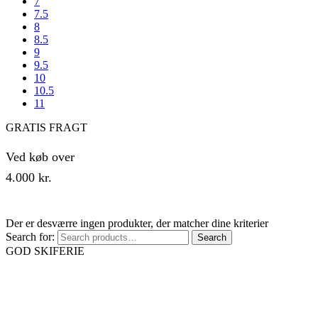
7
7.5
8
8.5
9
9.5
10
10.5
11
GRATIS FRAGT
Ved køb over
4.000 kr.
Shop Now
Der er desværre ingen produkter, der matcher dine kriterier
Search for:
Search
GOD SKIFERIE